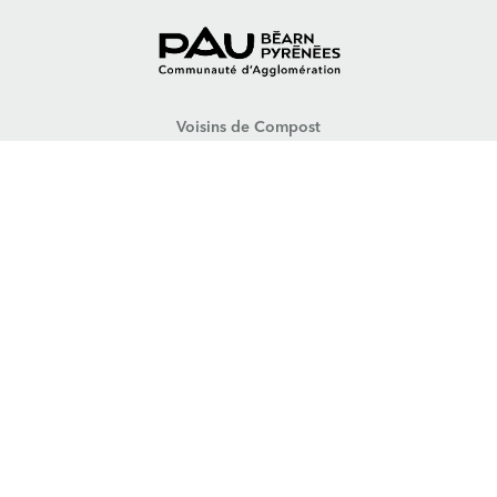
Voisins de Compost
Mentions légales
Contactez-nous !
Vie privée
L'agglomération de Pau
Aidez-nous à améliorer cet outil
Contribuer sur Github
Envoyer une suggestion
Une itération de Au Compost Mitoyen
Qui est Au Compost Mitoyen ?
Envoyer une suggestion pour Au Compost Mitoyen
Beta.gouv, c'est quoi ?
Que sont les start-ups d’état ?