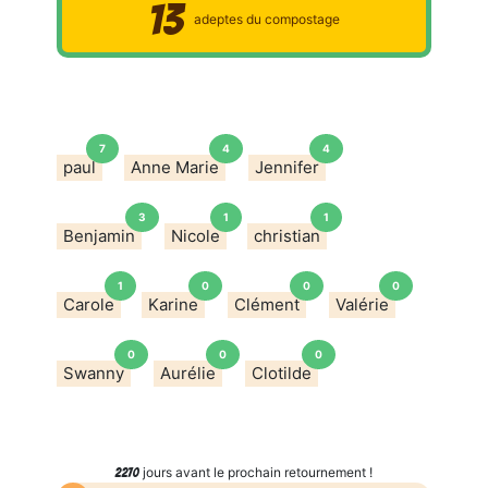
13
adeptes du compostage
7
4
4
paul
Anne Marie
Jennifer
3
1
1
Benjamin
Nicole
christian
1
0
0
0
Carole
Karine
Clément
Valérie
0
0
0
Swanny
Aurélie
Clotilde
jours avant le prochain retournement !
2270