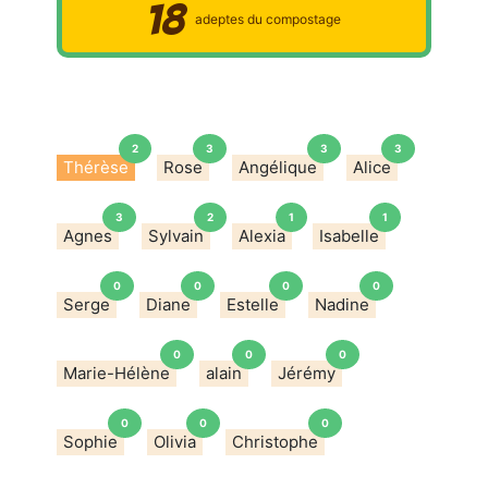
18
adeptes du compostage
2
3
3
3
Thérèse
Rose
Angélique
Alice
3
2
1
1
Agnes
Sylvain
Alexia
Isabelle
0
0
0
0
Serge
Diane
Estelle
Nadine
0
0
0
Marie-Hélène
alain
Jérémy
0
0
0
Sophie
Olivia
Christophe