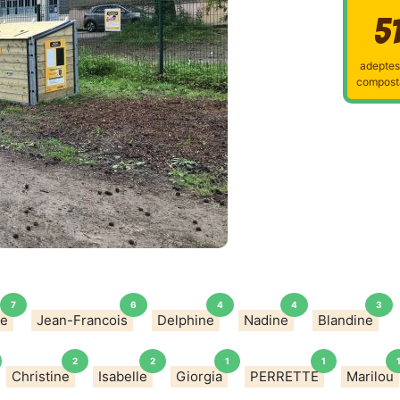
5
adeptes
compost
7
6
4
4
3
ne
Jean-Francois
Delphine
Nadine
Blandine
2
2
1
1
Christine
Isabelle
Giorgia
PERRETTE
Marilou