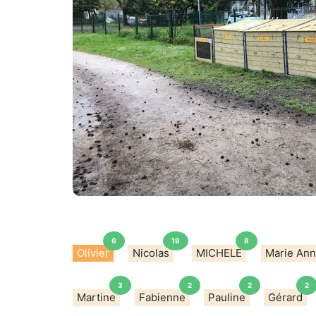
6
19
8
Olivier
Nicolas
MICHELE
Marie An
3
2
2
2
Martine
Fabienne
Pauline
Gérard