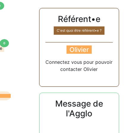
0
Référent•e
C'est quoi être référent•e ?
0
ne
Olivier
Connectez vous pour pouvoir
contacter Olivier
Message de
l'Agglo