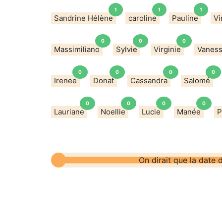
1
1
1
Sandrine Hélène
caroline
Pauline
Vi
0
0
0
Massimiliano
Sylvie
Virginie
Vanes
0
0
0
0
Irenee
Donat
Cassandra
Salomé
0
0
0
0
Lauriane
Noellie
Lucie
Manée
P
On dirait que la date