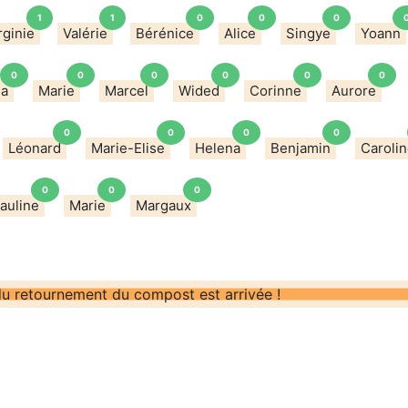
1
1
0
0
0
rginie
Valérie
Bérénice
Alice
Singye
Yoann
0
0
0
0
0
0
sa
Marie
Marcel
Wided
Corinne
Aurore
0
0
0
0
Léonard
Marie-Elise
Helena
Benjamin
Caroli
0
0
0
auline
Marie
Margaux
 du retournement du compost est arrivée !