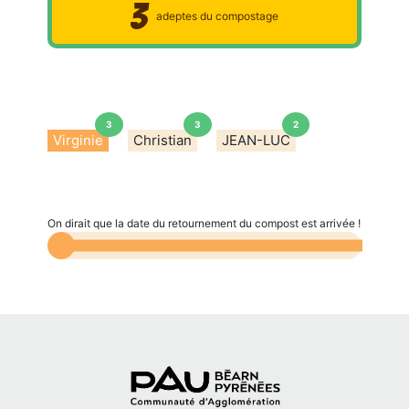
3
adeptes du compostage
3
3
2
Virginie
Christian
JEAN-LUC
On dirait que la date du retournement du compost est arrivée !