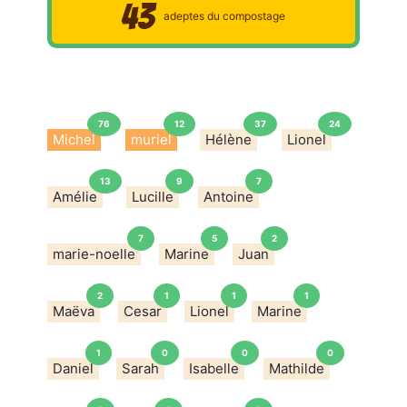
43
adeptes du compostage
76
12
37
24
Michel
muriel
Hélène
Lionel
13
9
7
Amélie
Lucille
Antoine
7
5
2
marie-noelle
Marine
Juan
2
1
1
1
Maëva
Cesar
Lionel
Marine
1
0
0
0
Daniel
Sarah
Isabelle
Mathilde