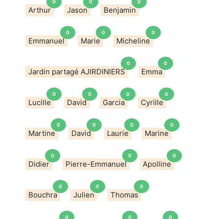
0
0
0
Arthur
Jason
Benjamin
0
0
0
Emmanuel
Marie
Micheline
0
0
Jardin partagé AJIRDINIERS
Emma
0
0
0
0
Lucille
David
Garcia
Cyrille
0
0
0
0
Martine
David
Laurie
Marine
0
0
0
Didier
Pierre-Emmanuel
Apolline
0
0
0
Bouchra
Julien
Thomas
0
0
0