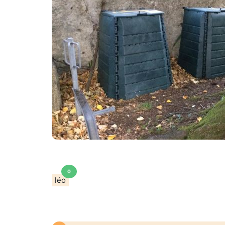
0
léo