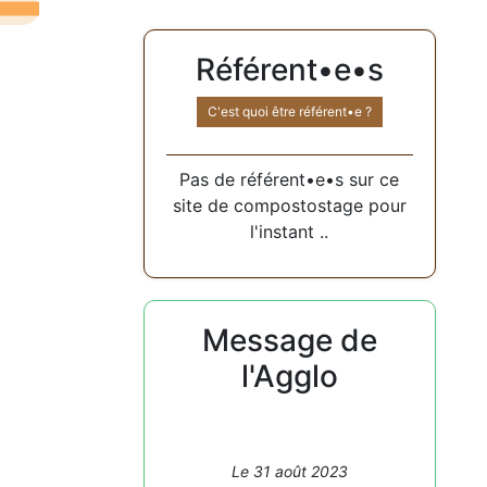
Référent•e•s
C'est quoi être référent•e ?
Pas de référent•e•s sur ce
site de compostostage pour
l'instant ..
Message de
l'Agglo
Le 31 août 2023