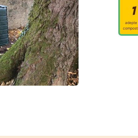
1
adepte
compost