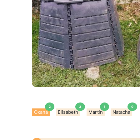
2
3
1
0
Oxana
Elisabeth
Martin
Natacha