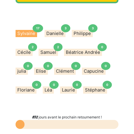
17
3
3
Sylvaine
Danielle
Philippe
2
2
0
Cécile
Samuel
Béatrice Andrée
0
0
0
0
julia
Elise
Clément
Capucine
0
0
0
0
Floriane
Léa
Laurie
Stéphane
jours avant le prochain retournement !
832