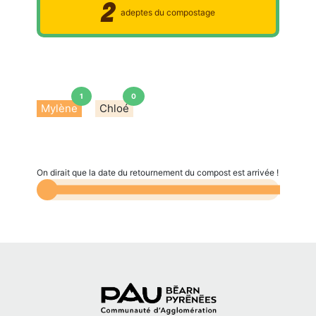
2
adeptes du compostage
1
0
Mylène
Chloé
On dirait que la date du retournement du compost est arrivée !